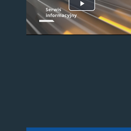
Odtwórz
wideo