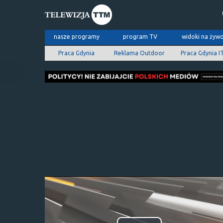
nasze programy
program TV
widoki na żyw
Praca Gdynia
Reklama Outdoor
Praca Gdynia I