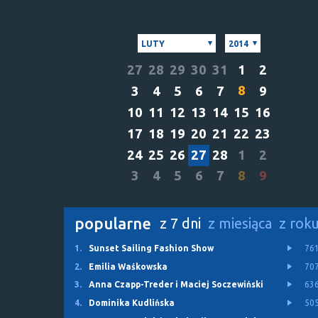
LUTY
2014
27
28
29
30
31
1
2
8
3
4
5
6
7
9
10
11
12
13
14
15
16
17
18
19
20
21
22
23
24
25
26
27
28
1
2
3
4
5
6
7
8
9
popularne
z 7 dni
z miesiąca
z rok
1.
Sunset Sailing Fashion Show
76
2.
Emilia Waśkowska
70
3.
Anna Czapp-Treder i Maciej Soczewiński
63
4.
Dominika Kudlińska
50