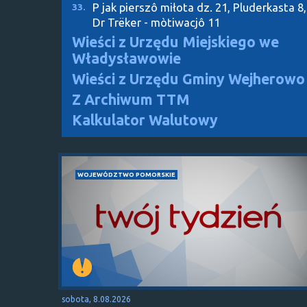
P jak pierszô miłota dz. 21, Pluderkasta 8,
33.
Dr Trëker - mòtiwacjô 11
Wieści z Urzędu Miejskiego we
Władysławowie
Wieści z Urzędu Gminy Wejherowo
Z Archiwum TTM
Kalkulator Walutowy
WOJEWÓDZTWO POMORSKIE
sobota, 8.08.2026