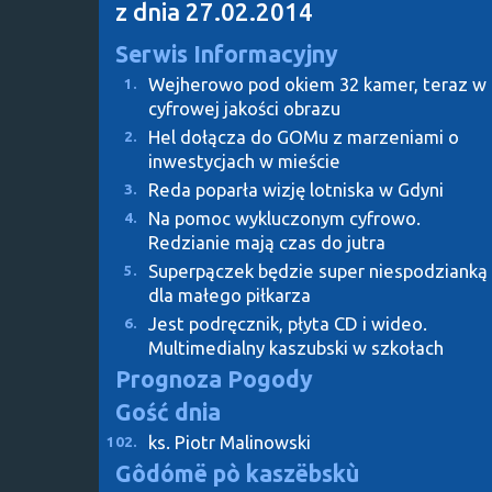
z dnia 27.02.2014
Serwis Informacyjny
Wejherowo pod okiem 32 kamer, teraz w
1.
cyfrowej jakości obrazu
Hel dołącza do GOMu z marzeniami o
2.
inwestycjach w mieście
Reda poparła wizję lotniska w Gdyni
3.
Na pomoc wykluczonym cyfrowo.
4.
Redzianie mają czas do jutra
Superpączek będzie super niespodzianką
5.
dla małego piłkarza
Jest podręcznik, płyta CD i wideo.
6.
Multimedialny kaszubski w szkołach
Prognoza Pogody
Gość dnia
ks. Piotr Malinowski
102.
Gôdómë pò kaszëbskù