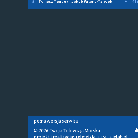
5.
Tomasz Tandek i Jakub Wilant-Tandek
41
pełna wersja serwisu
© 2026 Twoja Telewizja Morska
projekt i realizacja:
Telewizja TTM
i
Pixlab.pl