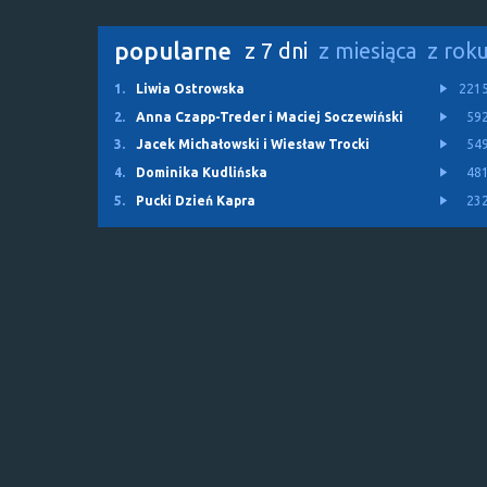
popularne
z 7 dni
z miesiąca
z rok
1.
Liwia Ostrowska
221
2.
Anna Czapp-Treder i Maciej Soczewiński
59
3.
Jacek Michałowski i Wiesław Trocki
54
4.
Dominika Kudlińska
48
5.
Pucki Dzień Kapra
23