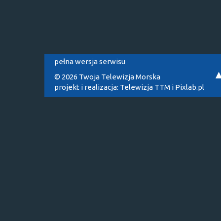
pełna wersja serwisu
© 2026 Twoja Telewizja Morska
projekt i realizacja:
Telewizja TTM
i
Pixlab.pl