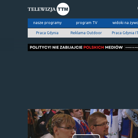
nasze programy
program TV
widoki na żyw
Praca Gdynia
Reklama Outdoor
Praca Gdynia I