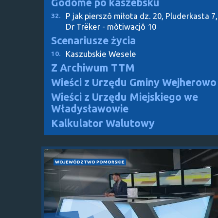
Gôdómë pò kaszëbskù
P jak pierszô miłota dz. 20, Pluderkasta 7,
32.
Dr Trëker - mòtiwacjô 10
Scenariusze życia
Kaszubskie Wesele
10.
Z Archiwum TTM
Wieści z Urzędu Gminy Wejherowo
Wieści z Urzędu Miejskiego we
Władysławowie
Kalkulator Walutowy
WOJEWÓDZTWO POMORSKIE