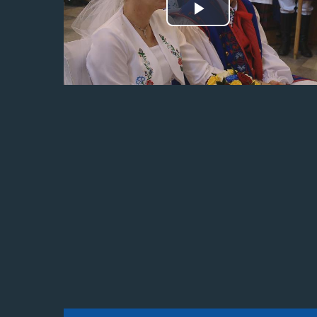
Odtwórz
wideo