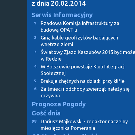
z dnia 20.02.2014
Serwis Informacyjny
Rządowa Komisja Infrastruktury za
1.
budową OPAT-u
Giną kable geofizyków badających
2.
wnętrze ziemi
Światowy Zjazd Kaszubów 2015 być moż
3.
w Redzie
W Bolszewie powstaje Klub Integracji
4.
Społecznej
Brakuje chętnych na działki przy klifie
5.
Za śmieci i odchody zwierząt należy się
6.
grzywna
Prognoza Pogody
Gość dnia
Dariusz Majkowski - redaktor naczelny
98.
miesięcznika Pomerania