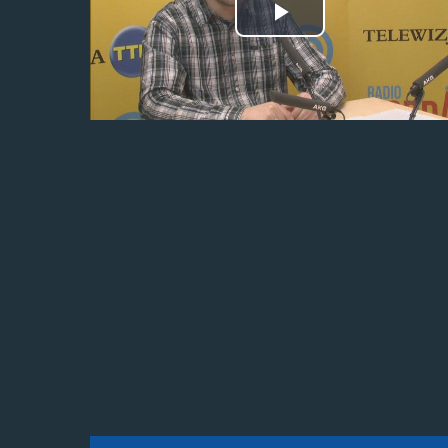
Odtwórz
wideo