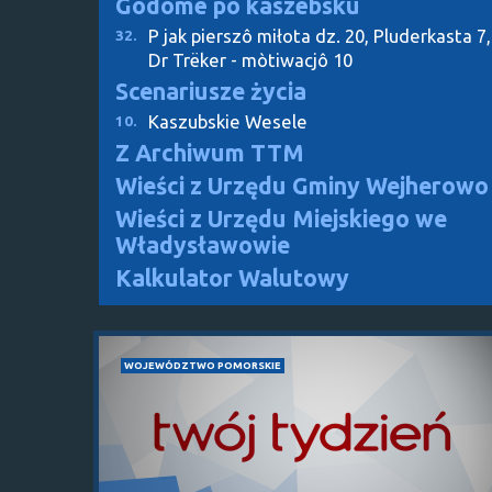
Gôdómë pò kaszëbskù
P jak pierszô miłota dz. 20, Pluderkasta 7,
32.
Dr Trëker - mòtiwacjô 10
Scenariusze życia
Kaszubskie Wesele
10.
Z Archiwum TTM
Wieści z Urzędu Gminy Wejherowo
Wieści z Urzędu Miejskiego we
Władysławowie
Kalkulator Walutowy
WOJEWÓDZTWO POMORSKIE