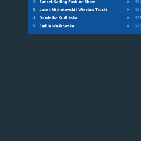
2.
Sunset Sailing Fashion Show
58
3.
Jacek Michałowski i Wiesław Trocki
56
4.
Dominika Kudlińska
50
5.
Emilia Waśkowska
39