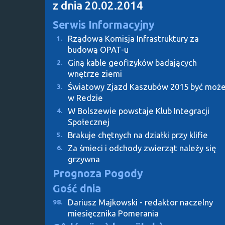
z dnia 20.02.2014
Serwis Informacyjny
Rządowa Komisja Infrastruktury za
1.
budową OPAT-u
Giną kable geofizyków badających
2.
wnętrze ziemi
Światowy Zjazd Kaszubów 2015 być moż
3.
w Redzie
W Bolszewie powstaje Klub Integracji
4.
Społecznej
Brakuje chętnych na działki przy klifie
5.
Za śmieci i odchody zwierząt należy się
6.
grzywna
Prognoza Pogody
Gość dnia
Dariusz Majkowski - redaktor naczelny
98.
miesięcznika Pomerania