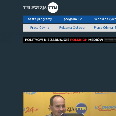
nasze programy
program TV
widoki na żyw
Praca Gdynia
Reklama Outdoor
Praca Gdynia I