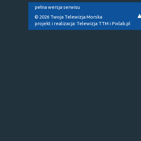
pełna wersja serwisu
© 2026 Twoja Telewizja Morska
projekt i realizacja:
Telewizja TTM
i
Pixlab.pl