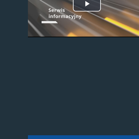
Odtwórz
wideo