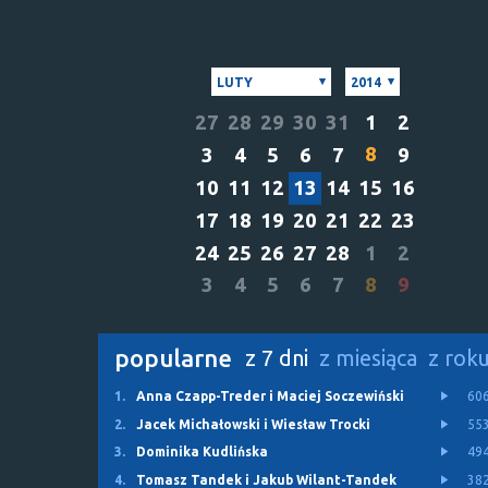
LUTY
2014
27
28
29
30
31
1
2
8
3
4
5
6
7
9
10
11
12
13
14
15
16
17
18
19
20
21
22
23
24
25
26
27
28
1
2
3
4
5
6
7
8
9
popularne
z 7 dni
z miesiąca
z rok
1.
Anna Czapp-Treder i Maciej Soczewiński
60
2.
Jacek Michałowski i Wiesław Trocki
55
3.
Dominika Kudlińska
49
4.
Tomasz Tandek i Jakub Wilant-Tandek
38