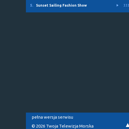
5.
Sunset Sailing Fashion Show
33
pełna wersja serwisu
© 2026 Twoja Telewizja Morska