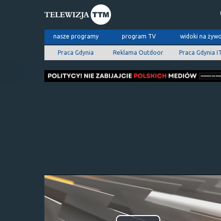
nasze programy
program TV
widoki na żyw
Praca Gdynia
Reklama Outdoor
Praca Gdynia I