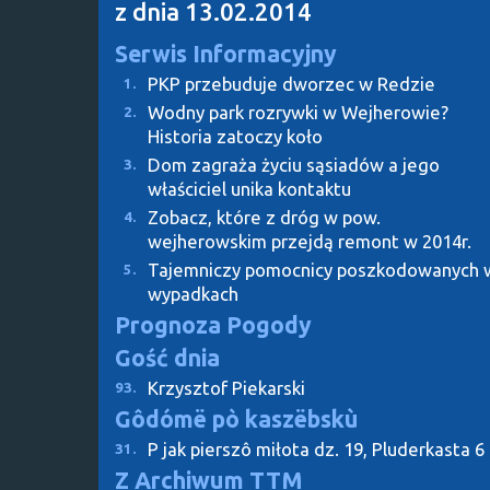
z dnia 13.02.2014
Serwis Informacyjny
PKP przebuduje dworzec w Redzie
1.
Wodny park rozrywki w Wejherowie?
2.
Historia zatoczy koło
Dom zagraża życiu sąsiadów a jego
3.
właściciel unika kontaktu
Zobacz, które z dróg w pow.
4.
wejherowskim przejdą remont w 2014r.
Tajemniczy pomocnicy poszkodowanych 
5.
wypadkach
Prognoza Pogody
Gość dnia
Krzysztof Piekarski
93.
Gôdómë pò kaszëbskù
P jak pierszô miłota dz. 19, Pluderkasta 6
31.
Z Archiwum TTM