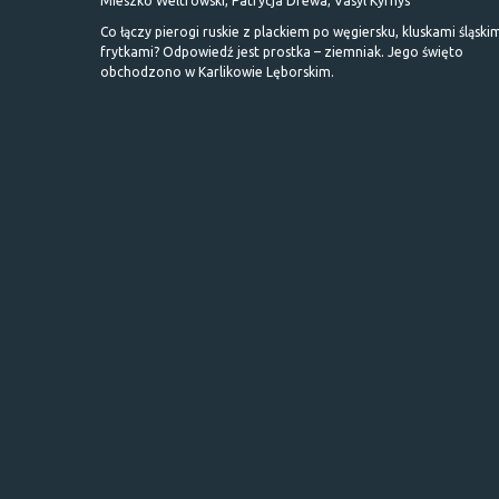
Mieszko Weltrowski, Patrycja Drewa, Vasyl Kyrnys
Co łączy pierogi ruskie z plackiem po węgiersku, kluskami śląskim
frytkami? Odpowiedź jest prostka – ziemniak. Jego święto
obchodzono w Karlikowie Lęborskim.