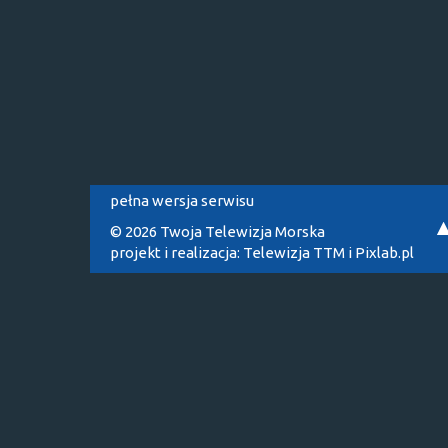
pełna wersja serwisu
© 2026 Twoja Telewizja Morska
projekt i realizacja:
Telewizja TTM
i
Pixlab.pl