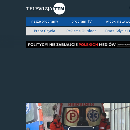
nasze programy
program TV
widoki na żyw
Praca Gdynia
Reklama Outdoor
Praca Gdynia I