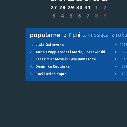
27
28
29
30
31
1
2
3
4
5
6
7
8
9
popularne
z 7 dni
z miesiąca
z rok
1.
Liwia Ostrowska
221
2.
Anna Czapp-Treder i Maciej Soczewiński
57
3.
Jacek Michałowski i Wiesław Trocki
54
4.
Dominika Kudlińska
27
5.
Pucki Dzień Kapra
19