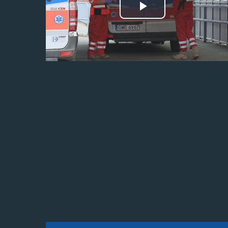
Odtwórz
wideo