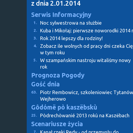
z dnia 2.01.2014
Serwis Informacyjny
Noc sylwestrowa na służbie
1.
Kuba i Mikołaj: pierwsze noworodki 2014 r
2.
Rok 2014 lepszy dla rodziny!
3.
Zobacz ile wolnych od pracy dni czeka Cię
4.
w tym roku
W szampańskim nastroju witaliśmy nowy
5.
rok
Prognoza Pogody
Gość dnia
Piotr Rembowicz, szkoleniowiec Tytanó
63.
Wejherowo
Gôdómë pò kaszëbskù
Pòdrechòwanié 2013 rokù na Kaszëbach
25.
Scenariusze życia
Kanał rzeki Redy - od przemysłu do
7.