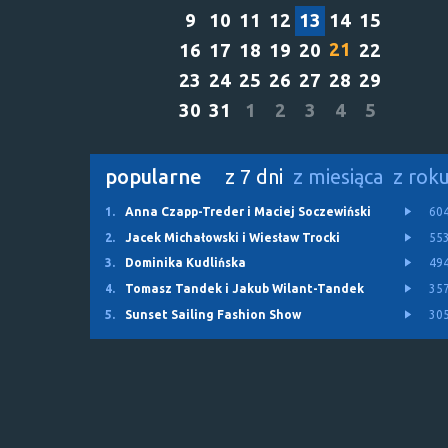
9
10
11
12
13
14
15
21
16
17
18
19
20
22
23
24
25
26
27
28
29
30
31
1
2
3
4
5
popularne
z 7 dni
z miesiąca
z rok
1.
Anna Czapp-Treder i Maciej Soczewiński
60
2.
Jacek Michałowski i Wiesław Trocki
55
3.
Dominika Kudlińska
49
4.
Tomasz Tandek i Jakub Wilant-Tandek
35
5.
Sunset Sailing Fashion Show
30