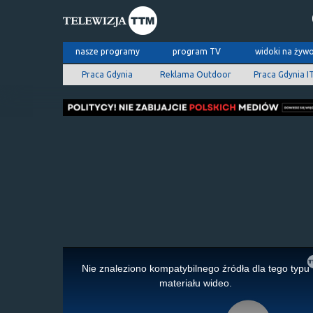
nasze programy
program TV
widoki na żyw
Praca Gdynia
Reklama Outdoor
Praca Gdynia I
This
is
Nie znaleziono kompatybilnego źródła dla tego typu
a
materiału wideo.
modal
window.