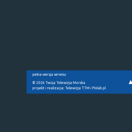
pełna wersja serwisu
© 2026 Twoja Telewizja Morska
projekt i realizacja:
Telewizja TTM
i
Pixlab.pl