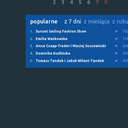
2
3
4
5
6
7
8
popularne
z 7 dni
z miesiąca
z rok
1.
Sunset Sailing Fashion Show
76
2.
Emilia Waśkowska
71
3.
Anna Czapp-Treder i Maciej Soczewiński
63
4.
Dominika Kudlińska
50
5.
Tomasz Tandek i Jakub Wilant-Tandek
41