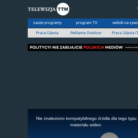
nasze programy
program TV
widoki na żyw
Praca Gdynia
Reklama Outdoor
Praca Gdynia I
This
is
Nie znaleziono kompatybilnego źródła dla tego typu
a
materiału wideo.
modal
window.