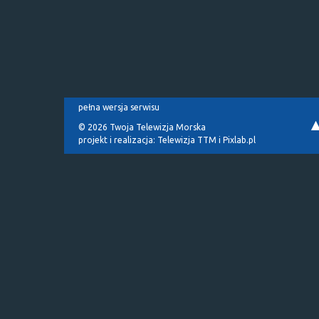
pełna wersja serwisu
© 2026 Twoja Telewizja Morska
projekt i realizacja:
Telewizja TTM
i
Pixlab.pl