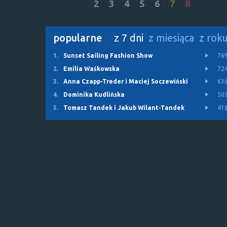
2
3
4
5
6
7
8
popularne
z 7 dni
z miesiąca
z rok
1.
Sunset Sailing Fashion Show
76
2.
Emilia Waśkowska
72
3.
Anna Czapp-Treder i Maciej Soczewiński
63
4.
Dominika Kudlińska
50
5.
Tomasz Tandek i Jakub Wilant-Tandek
41