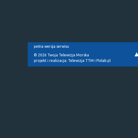
pełna wersja serwisu
© 2026 Twoja Telewizja Morska
projekt i realizacja:
Telewizja TTM
i
Pixlab.pl