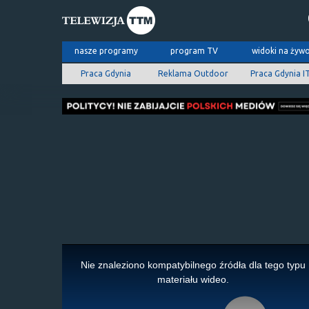
nasze programy
program TV
widoki na żyw
Praca Gdynia
Reklama Outdoor
Praca Gdynia I
This
is
Nie znaleziono kompatybilnego źródła dla tego typu
a
materiału wideo.
modal
window.