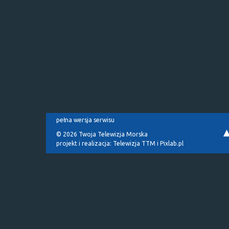
pełna wersja serwisu
© 2026 Twoja Telewizja Morska
projekt i realizacja:
Telewizja TTM
i
Pixlab.pl