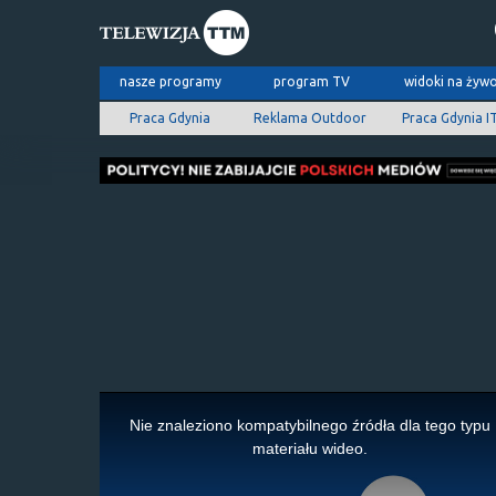
nasze programy
program TV
widoki na żyw
Praca Gdynia
Reklama Outdoor
Praca Gdynia I
This
is
Nie znaleziono kompatybilnego źródła dla tego typu
a
materiału wideo.
modal
window.