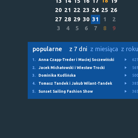
18
13
14
15
16
17
19
20
21
22
23
24
25
26
27
28
29
30
31
1
2
3
4
5
6
7
8
9
popularne
z 7 dni
z miesiąca
z rok
1.
Anna Czapp-Treder i Maciej Soczewiński
62
2.
Jacek Michałowski i Wiesław Trocki
56
3.
Dominika Kudlińska
50
4.
Tomasz Tandek i Jakub Wilant-Tandek
38
5.
Sunset Sailing Fashion Show
36