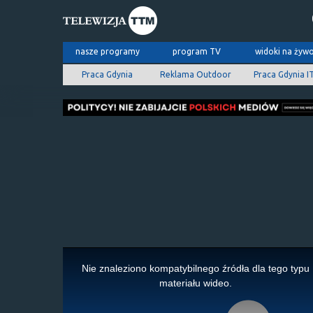
nasze programy
program TV
widoki na żyw
Praca Gdynia
Reklama Outdoor
Praca Gdynia I
This
is
Nie znaleziono kompatybilnego źródła dla tego typu
a
materiału wideo.
modal
window.