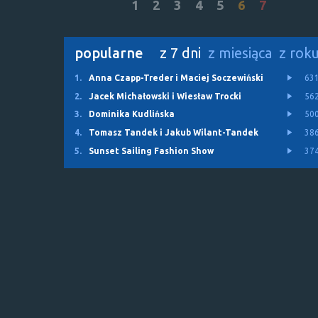
1
2
3
4
5
6
7
popularne
z 7 dni
z miesiąca
z rok
1.
Anna Czapp-Treder i Maciej Soczewiński
63
2.
Jacek Michałowski i Wiesław Trocki
56
3.
Dominika Kudlińska
50
4.
Tomasz Tandek i Jakub Wilant-Tandek
38
5.
Sunset Sailing Fashion Show
37