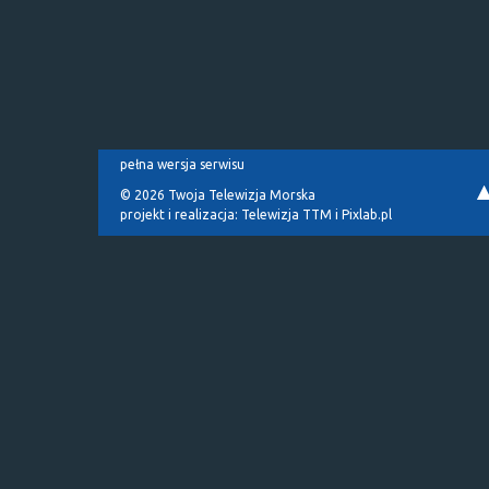
pełna wersja serwisu
© 2026 Twoja Telewizja Morska
projekt i realizacja:
Telewizja TTM
i
Pixlab.pl