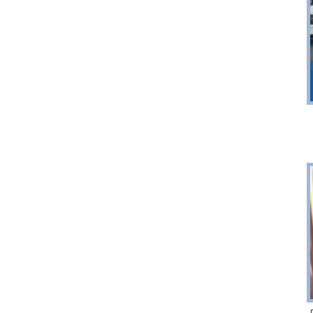
Sopot
r 6
plaża