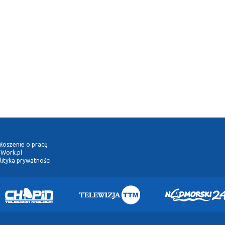
łoszenie o pracę
Work.pl
lityka prywatności