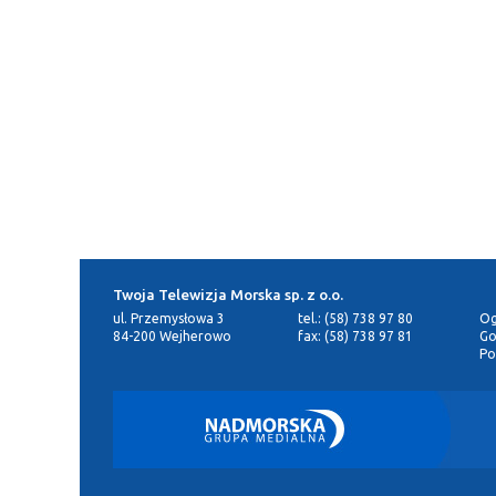
Twoja Telewizja Morska sp. z o.o.
ul. Przemysłowa 3
tel.: (58) 738 97 80
Og
84-200 Wejherowo
fax: (58) 738 97 81
Go
Po