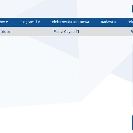
dów
program TV
elektrownia atomowa
nadawca
re
utdoor
Praca Gdynia IT
R