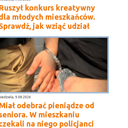
Ruszył konkurs kreatywny
dla młodych mieszkańców.
Sprawdź, jak wziąć udział
niedziela, 9.08.2026
Miał odebrać pieniądze od
seniora. W mieszkaniu
czekali na niego policjanci