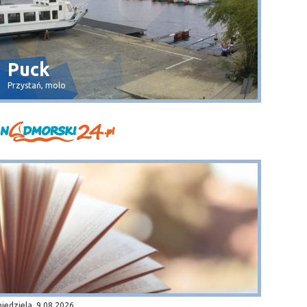
Puck
Dęb
Przystań, molo
plaża
niedziela, 9.08.2026