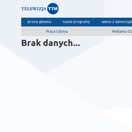
strona główna
nasze programy
wieści z samorzą
Praca Gdynia
Reklama O
Brak danych...