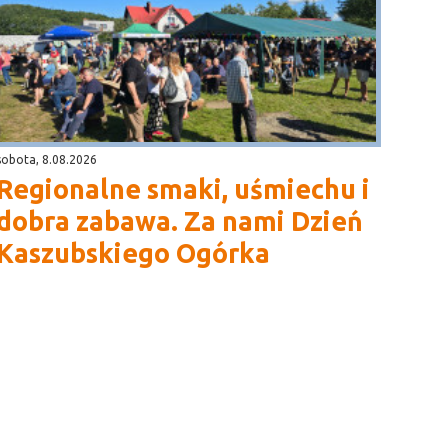
sobota, 8.08.2026
Regionalne smaki, uśmiechu i
dobra zabawa. Za nami Dzień
Kaszubskiego Ogórka