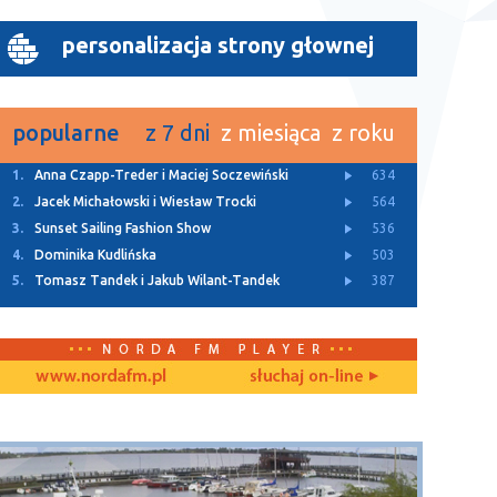
personalizacja strony głownej
popularne
z 7 dni
z miesiąca
z roku
1.
Letnie granie w Lęborku
3218
2.
Liwia Ostrowska
2217
3.
XXVII Światowy Zjazd Kaszubów
1596
4.
Monika Labuda i Urszula Walburg
1564
5.
Jacek Pałubicki
1142