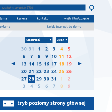
klama
kariera
kontakt
wyślij film/zdjęcie
eklama
Szybki Internet do domu
SIERPIEŃ
2012
30
31
1
2
3
4
5
6
7
8
9
10
11
12
13
14
15
16
17
18
19
20
21
22
23
24
25
26
27
28
29
30
31
1
2
3
4
5
6
7
8
9
tryb poziomy strony głównej