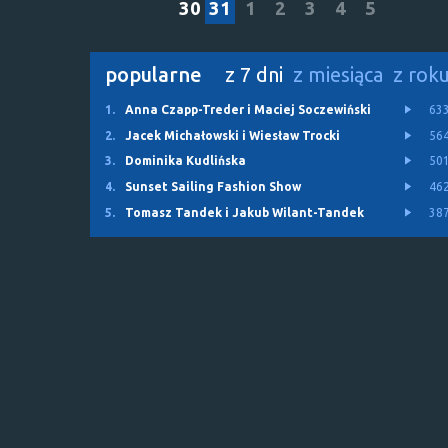
30
31
1
2
3
4
5
popularne
z 7 dni
z miesiąca
z rok
1.
Anna Czapp-Treder i Maciej Soczewiński
63
2.
Jacek Michałowski i Wiesław Trocki
56
3.
Dominika Kudlińska
50
4.
Sunset Sailing Fashion Show
46
5.
Tomasz Tandek i Jakub Wilant-Tandek
38