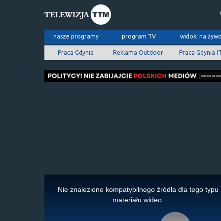
nasze programy
program TV
widoki na żyw
Praca Gdynia
Reklama Outdoor
Praca Gdynia I
This
is
Nie znaleziono kompatybilnego źródła dla tego typu
a
materiału wideo.
modal
window.