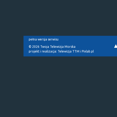
pełna wersja serwisu
© 2026 Twoja Telewizja Morska
projekt i realizacja:
Telewizja TTM
i
Pixlab.pl