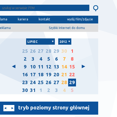
klama
kariera
kontakt
wyślij film/zdjęcie
eklama
Szybki Internet do domu
LIPIEC
2012
25
26
27
28
29
30
1
2
3
4
5
6
7
8
9
10
11
12
13
14
15
16
17
18
19
20
21
22
23
24
25
26
27
28
29
30
31
1
2
3
4
5
tryb poziomy strony głównej