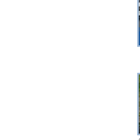
Sopot
r 6
plaża