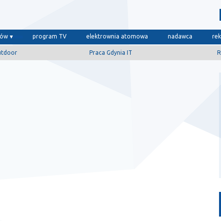
dów
program TV
elektrownia atomowa
nadawca
re
utdoor
Praca Gdynia IT
R