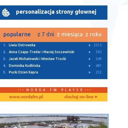
personalizacja strony głownej
popularne
z 7 dni
z miesiąca
z roku
1.
Letnie granie w Lęborku
3217
2.
Liwia Ostrowska
2215
3.
XXVII Światowy Zjazd Kaszubów
1596
4.
Monika Labuda i Urszula Walburg
1560
5.
Jacek Pałubicki
1136