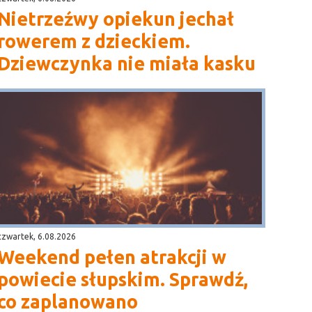
Nietrzeźwy opiekun jechał
rowerem z dzieckiem.
Dziewczynka nie miała kasku
czwartek, 6.08.2026
Weekend pełen atrakcji w
powiecie słupskim. Sprawdź,
co zaplanowano