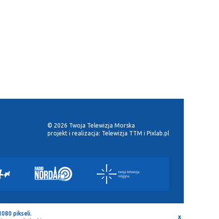
© 2026 Twoja Telewizja Morska
projekt i realizacja:
Telewizja TTM
i
Pixlab.pl
080 pikseli.
x