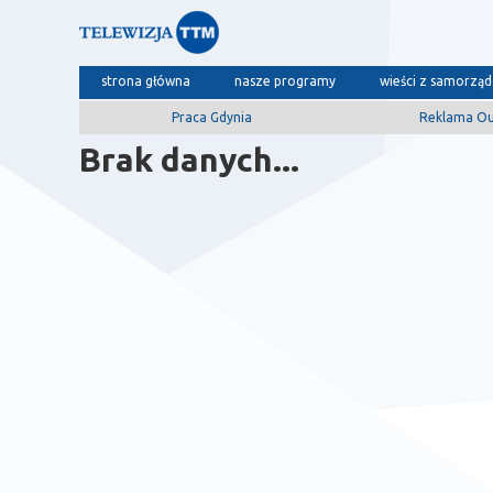
strona główna
nasze programy
wieści z samorzą
Praca Gdynia
Reklama O
Brak danych...