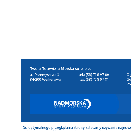
Twoja Telewizja Morska sp. z o.o.
ul. Przemysłowa 3
tel.: (58) 738 97 80
Og
84-200 Wejherowo
fax: (58) 738 97 81
Go
Po
Do optymalnego przeglądania strony zalecamy używanie najnowszej