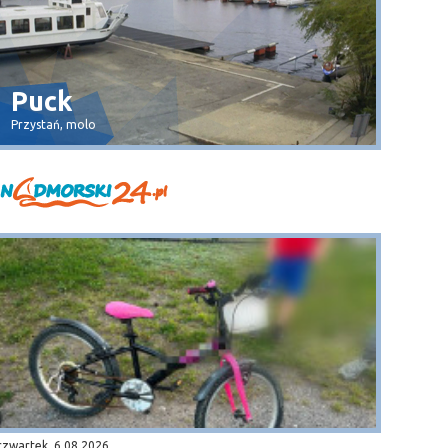
Puck
Dęb
Przystań, molo
plaża
czwartek, 6.08.2026