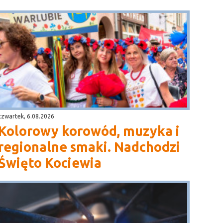
czwartek, 6.08.2026
Kolorowy korowód, muzyka i
regionalne smaki. Nadchodzi
Święto Kociewia