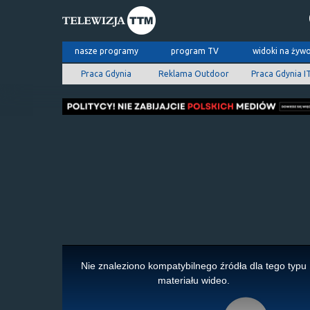
nasze programy
program TV
widoki na żyw
Praca Gdynia
Reklama Outdoor
Praca Gdynia I
This
is
Nie znaleziono kompatybilnego źródła dla tego typu
a
materiału wideo.
modal
window.