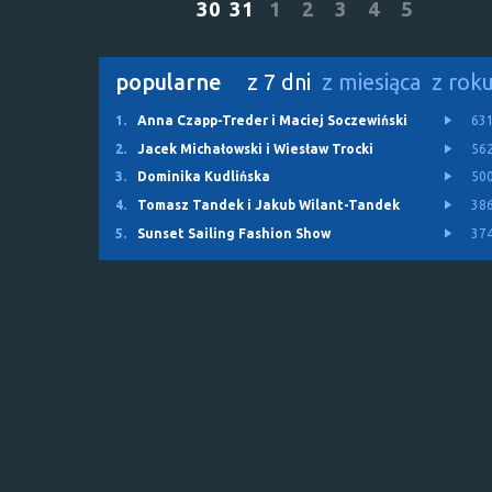
30
31
1
2
3
4
5
popularne
z 7 dni
z miesiąca
z rok
1.
Anna Czapp-Treder i Maciej Soczewiński
63
2.
Jacek Michałowski i Wiesław Trocki
56
3.
Dominika Kudlińska
50
4.
Tomasz Tandek i Jakub Wilant-Tandek
38
5.
Sunset Sailing Fashion Show
37