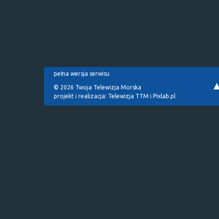
pełna wersja serwisu
© 2026 Twoja Telewizja Morska
projekt i realizacja:
Telewizja TTM
i
Pixlab.pl