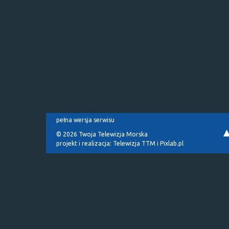
pełna wersja serwisu
© 2026 Twoja Telewizja Morska
projekt i realizacja:
Telewizja TTM
i
Pixlab.pl