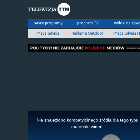
nasze programy
program TV
widoki na żyw
Praca Gdynia
Reklama Outdoor
Praca Gdynia I
This
is
Nie znaleziono kompatybilnego źródła dla tego typu
a
materiału wideo.
modal
window.