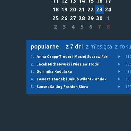
11
12
13
14
15
16
17
18
19
20
21
22
23
24
25
26
27
28
29
30
1
2
3
4
5
6
7
8
popularne
z 7 dni
z miesiąca
z rok
1.
Anna Czapp-Treder i Maciej Soczewiński
61
2.
Jacek Michałowski i Wiesław Trocki
55
3.
Dominika Kudlińska
49
4.
Tomasz Tandek i Jakub Wilant-Tandek
38
5.
Sunset Sailing Fashion Show
35