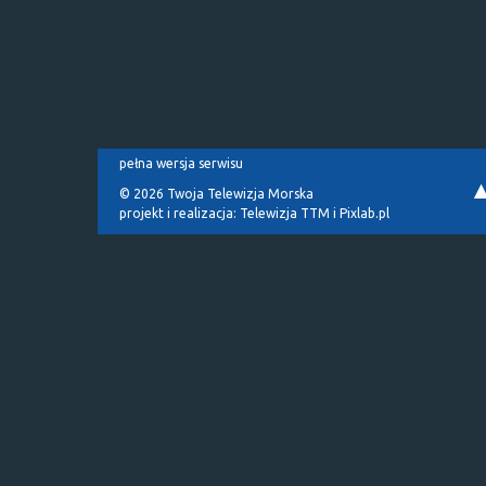
pełna wersja serwisu
© 2026 Twoja Telewizja Morska
projekt i realizacja:
Telewizja TTM
i
Pixlab.pl