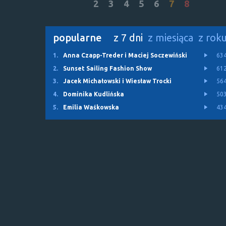
2
3
4
5
6
7
8
popularne
z 7 dni
z miesiąca
z rok
1.
Anna Czapp-Treder i Maciej Soczewiński
63
2.
Sunset Sailing Fashion Show
61
3.
Jacek Michałowski i Wiesław Trocki
56
4.
Dominika Kudlińska
50
5.
Emilia Waśkowska
43