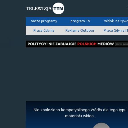
nasze programy
program TV
widoki na żyw
Praca Gdynia
Reklama Outdoor
Praca Gdynia I
This
is
Nie znaleziono kompatybilnego źródła dla tego typu
a
materiału wideo.
modal
window.