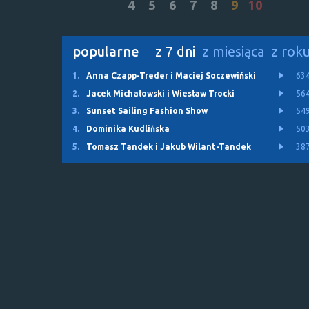
4
5
6
7
8
9
10
popularne
z 7 dni
z miesiąca
z rok
1.
Anna Czapp-Treder i Maciej Soczewiński
63
2.
Jacek Michałowski i Wiesław Trocki
56
3.
Sunset Sailing Fashion Show
54
4.
Dominika Kudlińska
50
5.
Tomasz Tandek i Jakub Wilant-Tandek
38