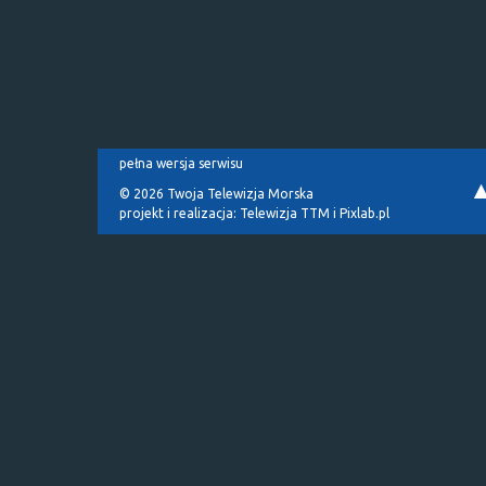
pełna wersja serwisu
© 2026 Twoja Telewizja Morska
projekt i realizacja:
Telewizja TTM
i
Pixlab.pl