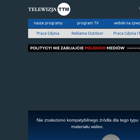
nasze programy
program TV
widoki na żyw
Praca Gdynia
Reklama Outdoor
Praca Gdynia I
This
is
Nie znaleziono kompatybilnego źródła dla tego typu
a
materiału wideo.
modal
window.