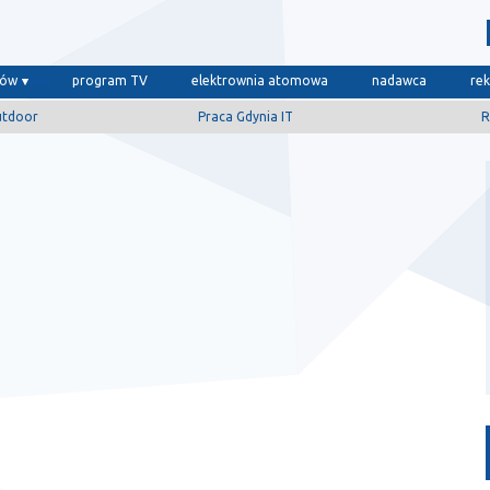
dów
program TV
elektrownia atomowa
nadawca
re
utdoor
Praca Gdynia IT
R