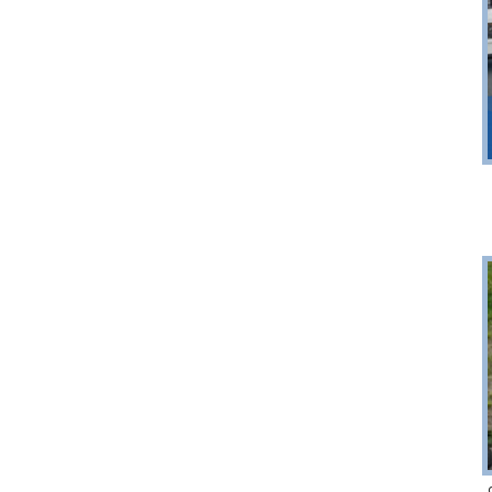
Sopot
r 6
plaża