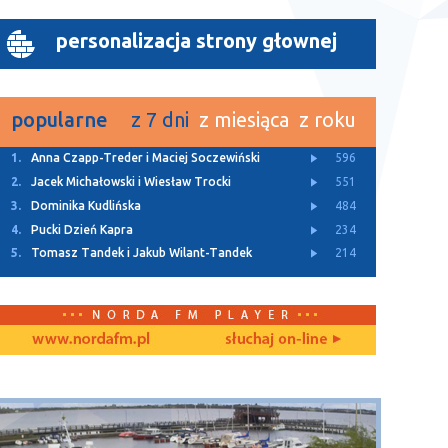
personalizacja strony głownej
popularne
z 7 dni
z miesiąca
z roku
1.
Letnie granie w Lęborku
3217
2.
Liwia Ostrowska
2215
3.
XXVII Światowy Zjazd Kaszubów
1596
4.
Monika Labuda i Urszula Walburg
1560
5.
Jacek Pałubicki
1138