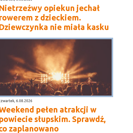
Nietrzeźwy opiekun jechał
rowerem z dzieckiem.
Dziewczynka nie miała kasku
czwartek, 6.08.2026
Weekend pełen atrakcji w
powiecie słupskim. Sprawdź,
co zaplanowano