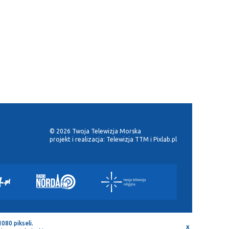
© 2026 Twoja Telewizja Morska
projekt i realizacja:
Telewizja TTM
i
Pixlab.pl
080 pikseli.
x