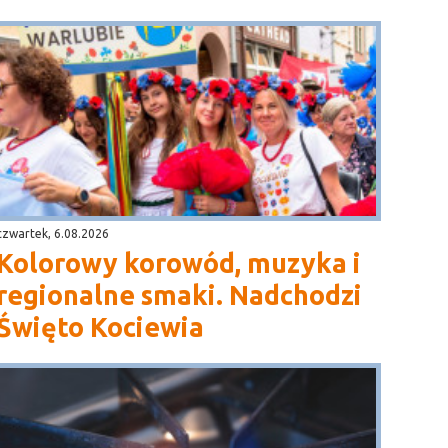
czwartek, 6.08.2026
Kolorowy korowód, muzyka i
regionalne smaki. Nadchodzi
Święto Kociewia