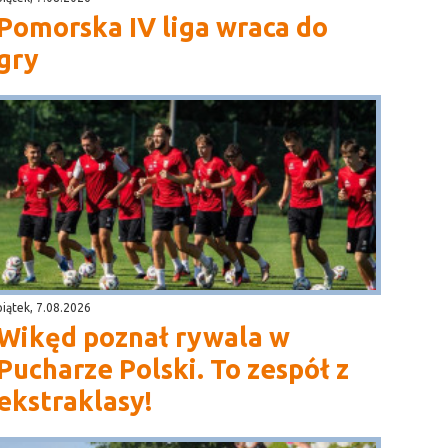
Pomorska IV liga wraca do
gry
piątek, 7.08.2026
Wikęd poznał rywala w
Pucharze Polski. To zespół z
ekstraklasy!