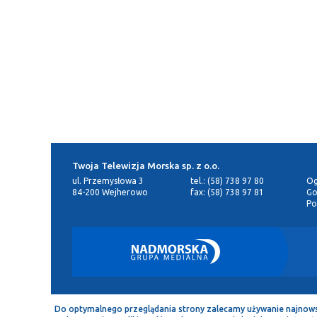
Twoja Telewizja Morska sp. z o.o.
ul. Przemysłowa 3
tel.: (58) 738 97 80
Og
84-200 Wejherowo
fax: (58) 738 97 81
Go
Po
Do optymalnego przeglądania strony zalecamy używanie najnowszej