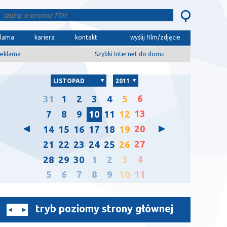
klama
kariera
kontakt
wyślij film/zdjęcie
eklama
Szybki Internet do domu
LISTOPAD
2011
6
31
1
2
3
4
5
13
7
8
9
10
11
12
20
14
15
16
17
18
19
27
21
22
23
24
25
26
4
28
29
30
1
2
3
5
6
7
8
9
10
11
tryb poziomy strony głównej