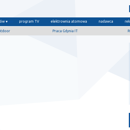
dów
program TV
elektrownia atomowa
nadawca
re
utdoor
Praca Gdynia IT
R