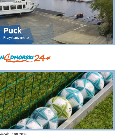
Puck
Dęb
Przystań, molo
plaża
piątek, 7.08.2026