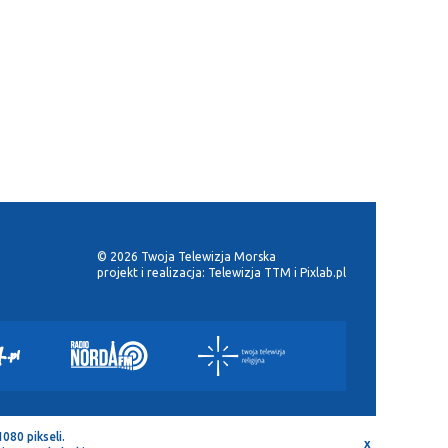
© 2026 Twoja Telewizja Morska
projekt i realizacja:
Telewizja TTM
i
Pixlab.pl
080 pikseli.
x