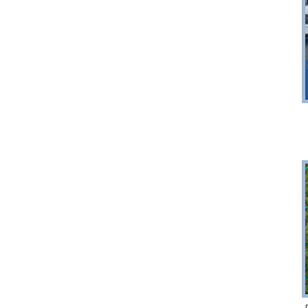
Sopot
r 6
plaża