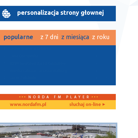
personalizacja strony głownej
popularne
z 7 dni
z miesiąca
z roku
1.
Letnie granie w Lęborku
3217
2.
Liwia Ostrowska
2217
3.
XXVII Światowy Zjazd Kaszubów
1596
4.
Monika Labuda i Urszula Walburg
1561
5.
Jacek Pałubicki
1139