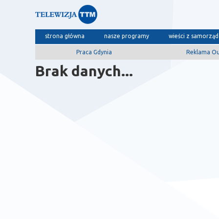
strona główna
nasze programy
wieści z samorzą
Praca Gdynia
Reklama O
Brak danych...