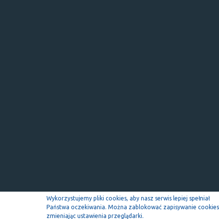
Wykorzystujemy pliki cookies, aby nasz serwis lepiej spełniał
Państwa oczekiwania. Można zablokować zapisywanie cookies
zmieniając ustawienia przeglądarki.