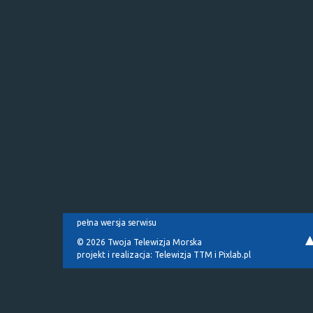
pełna wersja serwisu
© 2026 Twoja Telewizja Morska
projekt i realizacja:
Telewizja TTM
i
Pixlab.pl