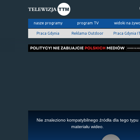
nasze programy
program TV
widoki na żyw
Praca Gdynia
Reklama Outdoor
Praca Gdynia I
This
is
Nie znaleziono kompatybilnego źródła dla tego typu
a
materiału wideo.
modal
window.