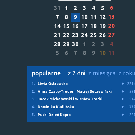
6
31
1
2
3
4
5
13
7
8
9
10
11
12
20
14
15
16
17
18
19
27
21
22
23
24
25
26
4
28
29
30
1
2
3
5
6
7
8
9
10
11
popularne
z 7 dni
z miesiąca
z rok
1.
Liwia Ostrowska
221
2.
Anna Czapp-Treder i Maciej Soczewiński
58
3.
Jacek Michałowski i Wiesław Trocki
54
4.
Dominika Kudlińska
33
5.
Pucki Dzień Kapra
22