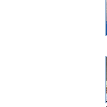
Puck
Przystań, molo