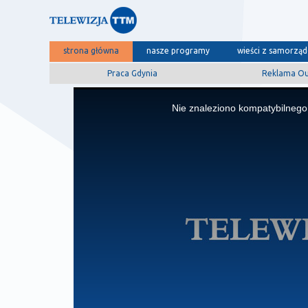
strona główna
nasze programy
wieści z samorzą
Praca Gdynia
Reklama O
This
is
Nie znaleziono kompatybilnego 
a
modal
window.