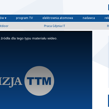
dów
program TV
elektrownia atomowa
nadawca
re
utdoor
Praca Gdynia IT
R
źródła dla tego typu materiału wideo.