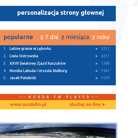
personalizacja strony głownej
popularne
z 7 dni
z miesiąca
z roku
1.
Z Archiwum TTM
11455
2.
Rusza budowa dwóch ulic w Bolszewie
4931
3.
Letnie granie w Lęborku
3217
4.
Za nami Kaszubski Kiermasz Wielkanocny
3143
5.
„Lodówka społeczna” stanęła w Redzie
3113