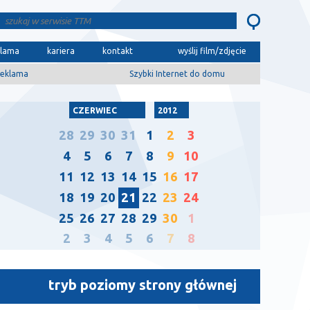
klama
kariera
kontakt
wyślij film/zdjęcie
eklama
Szybki Internet do domu
CZERWIEC
2012
28
29
30
31
1
2
3
4
5
6
7
8
9
10
11
12
13
14
15
16
17
18
19
20
21
22
23
24
25
26
27
28
29
30
1
2
3
4
5
6
7
8
tryb poziomy strony głównej