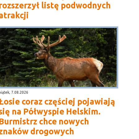
rozszerzył listę podwodnych
atrakcji
piątek, 7.08.2026
Łosie coraz częściej pojawiają
się na Półwyspie Helskim.
Burmistrz chce nowych
znaków drogowych