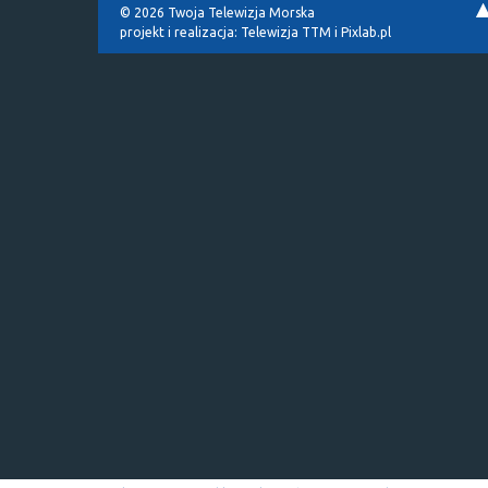
© 2026 Twoja Telewizja Morska
projekt i realizacja:
Telewizja TTM
i
Pixlab.pl