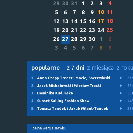
4
29
30
31
1
2
3
10
11
5
6
7
8
9
17
18
12
13
14
15
16
25
19
20
21
22
23
24
2
26
27
28
29
30
1
3
4
5
6
7
8
9
popularne
z 7 dni
z miesiąca
z rok
1.
Anna Czapp-Treder i Maciej Soczewiński
63
2.
Jacek Michałowski i Wiesław Trocki
56
3.
Dominika Kudlińska
50
4.
Sunset Sailing Fashion Show
44
5.
Tomasz Tandek i Jakub Wilant-Tandek
38
pełna wersja serwisu