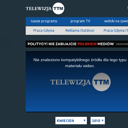
nasze programy
program TV
widoki na żyw
Praca Gdynia
Reklama Outdoor
Praca Gdynia I
This
is
Nie znaleziono kompatybilnego źródła dla tego typu
a
materiału wideo.
modal
window.
KWIECIEŃ
2010