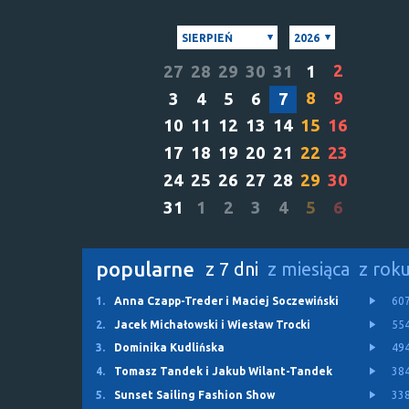
SIERPIEŃ
2026
2
27
28
29
30
31
1
8
9
3
4
5
6
7
10
11
12
13
14
15
16
17
18
19
20
21
22
23
24
25
26
27
28
29
30
31
1
2
3
4
5
6
popularne
z 7 dni
z miesiąca
z rok
1.
Anna Czapp-Treder i Maciej Soczewiński
60
2.
Jacek Michałowski i Wiesław Trocki
55
3.
Dominika Kudlińska
49
4.
Tomasz Tandek i Jakub Wilant-Tandek
38
5.
Sunset Sailing Fashion Show
33