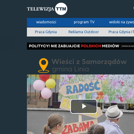
wiadomości
program TV
widoki na żyw
Praca Gdynia
Reklama Outdoor
Praca Gdynia I
Odtwórz
wideo