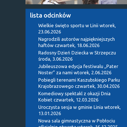
lista odcinków
Wielkie święto sportu w Linii
wtorek,
23.06.2026
Nagrodzili autorów najpiękniejszych
haftów
czwartek, 18.06.2026
Radosny Dzień Dziecka w Strzepczu
środa, 3.06.2026
Jubileuszowa edycja festiwalu „Pater
Noster” za nami
wtorek, 2.06.2026
Pobiegli terenami Kaszubskiego Parku
Krajobrazowego
czwartek, 30.04.2026
Komediowy spektakl z okazji Dnia
Kobiet
czwartek, 12.03.2026
Uroczysta sesja w gminie Linia
wtorek,
13.01.2026
Nowa sala gimnastyczna w Pobłociu
oficjalnie otwarta
wtorek, 16.12.2025