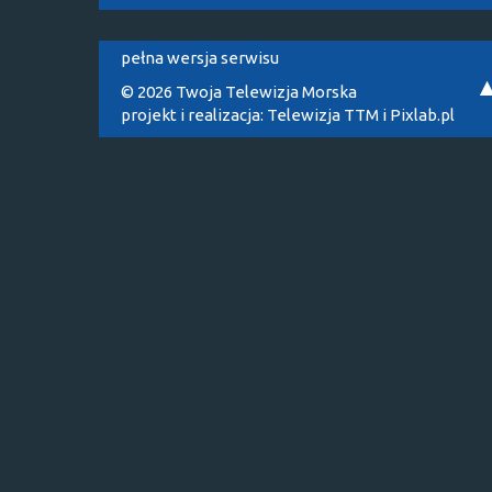
pełna wersja serwisu
© 2026 Twoja Telewizja Morska
projekt i realizacja:
Telewizja TTM
i
Pixlab.pl