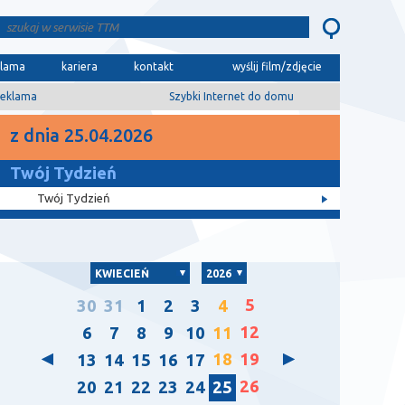
klama
kariera
kontakt
wyślij film/zdjęcie
eklama
Szybki Internet do domu
z dnia 25.04.2026
Twój Tydzień
Twój Tydzień
KWIECIEŃ
2026
5
30
31
1
2
3
4
12
6
7
8
9
10
11
18
19
13
14
15
16
17
26
20
21
22
23
24
25