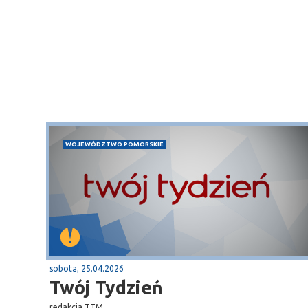
WOJEWÓDZTWO POMORSKIE
Sopot
gą krajową nr 6
plaża
sobota, 25.04.2026
Twój Tydzień
redakcja TTM