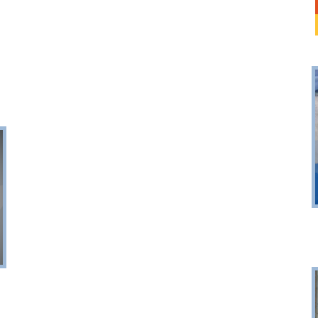
Puck
Przystań, molo