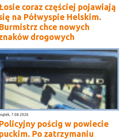
Łosie coraz częściej pojawiają
się na Półwyspie Helskim.
Burmistrz chce nowych
znaków drogowych
piątek, 7.08.2026
Policyjny pościg w powiecie
puckim. Po zatrzymaniu