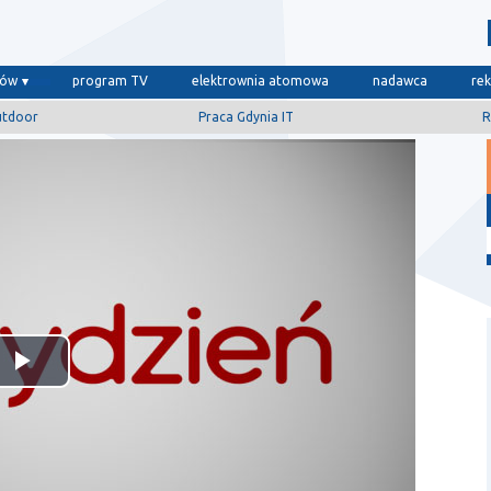
dów
program TV
elektrownia atomowa
nadawca
re
utdoor
Praca Gdynia IT
R
Odtwórz
wideo