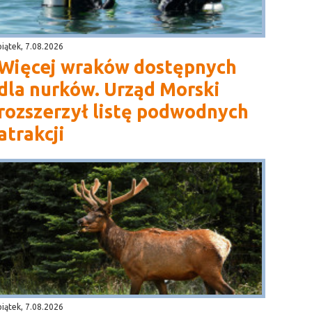
piątek, 7.08.2026
Więcej wraków dostępnych
dla nurków. Urząd Morski
rozszerzył listę podwodnych
atrakcji
piątek, 7.08.2026