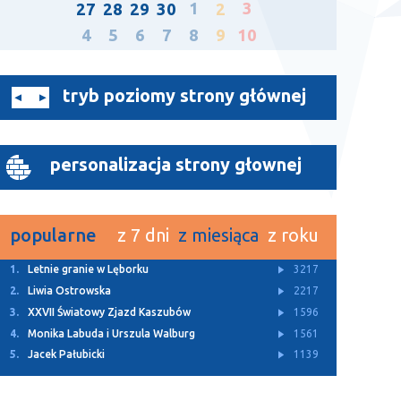
1
3
27
28
29
30
2
4
5
6
7
8
9
10
tryb poziomy strony głównej
personalizacja strony głownej
popularne
z 7 dni
z miesiąca
z roku
1.
Z Archiwum TTM
11454
2.
Rusza budowa dwóch ulic w Bolszewie
4931
3.
Letnie granie w Lęborku
3217
4.
Za nami Kaszubski Kiermasz Wielkanocny
3143
5.
„Lodówka społeczna” stanęła w Redzie
3113